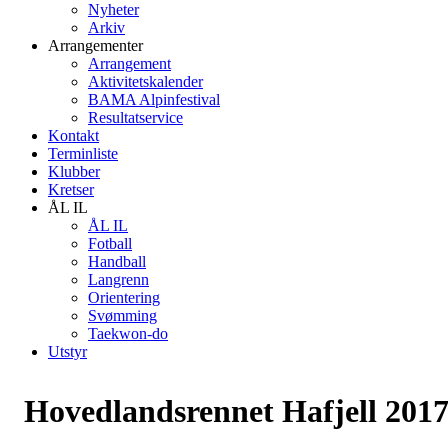
Nyheter
Arkiv
Arrangementer
Arrangement
Aktivitetskalender
BAMA Alpinfestival
Resultatservice
Kontakt
Terminliste
Klubber
Kretser
ÅL IL
ÅL IL
Fotball
Handball
Langrenn
Orientering
Svømming
Taekwon-do
Utstyr
Hovedlandsrennet Hafjell 201