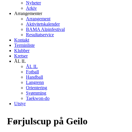
Nyheter
Arkiv
Arrangementer
Arrangement
Aktivitetskalender
BAMA Alpinfestival
Resultatservice
Kontakt
Terminliste
Klubber
Kretser
ÅL IL
ÅL IL
Fotball
Handball
Langrenn
Orientering
Svømming
Taekwon-do
Utstyr
Førjulscup på Geilo